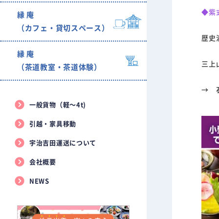
◆紫
縁 庵
（カフェ・貸切スペース）
歴史
縁 庵
三上
（茶道教室・茶道体験）
→ 
一般貨物（軽〜4t)
引越・家具移動
宇治吉田運送について
会社概要
NEWS