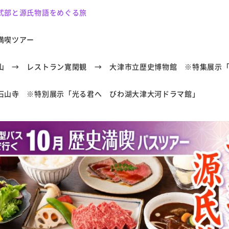
式部と源氏物語をめぐる旅
満喫ツアー
山 → レストラン寛閑観 → 大津市立歴史博物館 ※特集展示
石山寺 ※特別展示「光る君へ びわ湖大津大河ドラマ館」