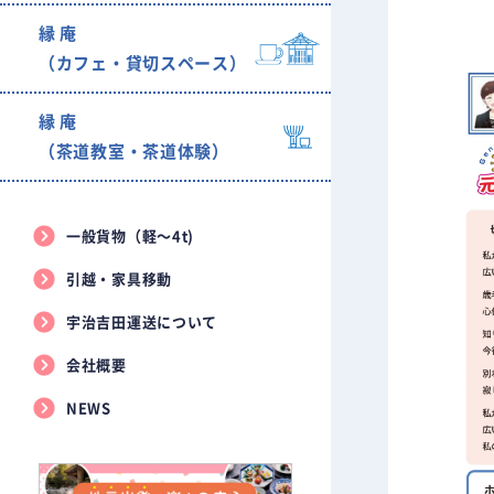
縁 庵
（カフェ・貸切スペース）
縁 庵
（茶道教室・茶道体験）
一般貨物（軽〜4t)
引越・家具移動
宇治吉田運送について
会社概要
NEWS